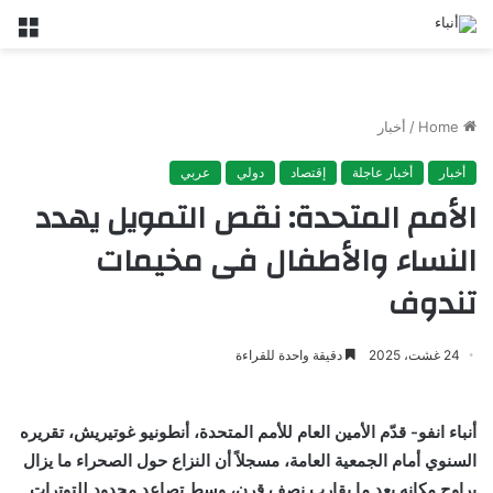
nu
Home
/
أخبار
أخبار
أخبار عاجلة
إقتصاد
دولي
عربي
الأمم المتحدة: نقص التمويل يهدد
النساء والأطفال فى مخيمات
تندوف
24 غشت، 2025
دقيقة واحدة للقراءة
أنباء انفو- قدّم الأمين العام للأمم المتحدة، أنطونيو غوتيريش، تقريره
السنوي أمام الجمعية العامة، مسجلاً أن النزاع حول الصحراء ما يزال
يراوح مكانه بعد ما يقارب نصف قرن، وسط تصاعد محدود للتوترات