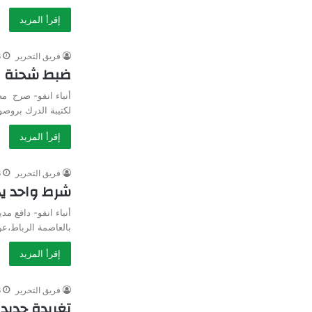
إقرأ المزيد
فريق التحرير
6 
ضبط شحنة من
أنباء انفو- صرح مص
لكتيبة الدرك بروص
إقرأ المزيد
فريق التحرير
6 
شرط واحد يج
أنباء انفو- دافع مد
بالعاصمة الرباط،عن
إقرأ المزيد
فريق التحرير
6 
تغريدة جديدة