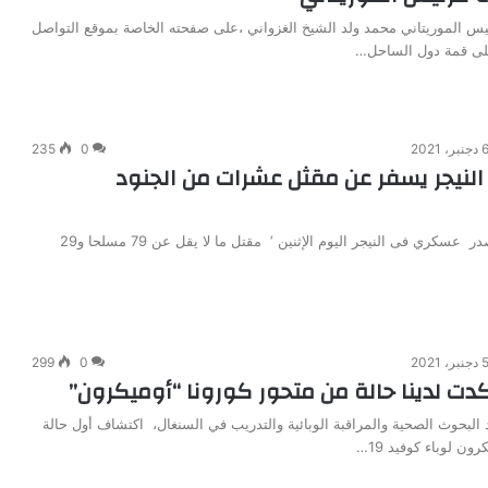
رئيس الموريتاني محمد ولد الشيخ الغزواني ،على صفحته الخاصة بموقع التواصل
على قمة دول الساحل…
دجنبر، 2021
0
235
لنيجر يسفر عن مقثل عشرات من الجنود
أنباء انفو- أعلن مصدر عسكري فى النيجر اليوم الإثنين ‘ مقتل ما لا يقل عن 79 مسلحا و29
دجنبر، 2021
0
299
كدت لدينا حالة من متحور كورونا “أوميكرون”
هد البحوث الصحية والمراقبة الوبائية والتدريب في السنغال، اكتشاف أول حالة
ون لوباء كوفيد 19…