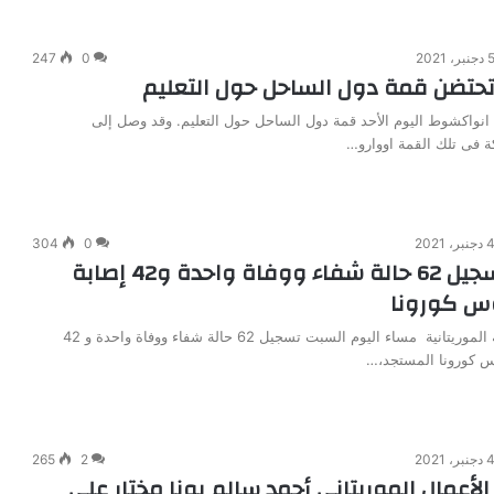
دجنبر، 2021
0
247
حتضن قمة دول الساحل حول التعليم
 انواكشوط اليوم الأحد قمة دول الساحل حول التعليم. وقد وصل إلى
 فى تلك القمة اووارو…
دجنبر، 2021
0
304
موريتانيا : تسجيل 62 حالة شفاء ووفاة واحدة و42 إصابة
وس كورونا
أعلنت وزارة الصحة الموريتانية مساء اليوم السبت تسجيل 62 حالة شفاء ووفاة واحدة و 42
س كورونا المستجد،…
دجنبر، 2021
2
265
لأعمال الموريتاني أحمد سالم بونا مختار على