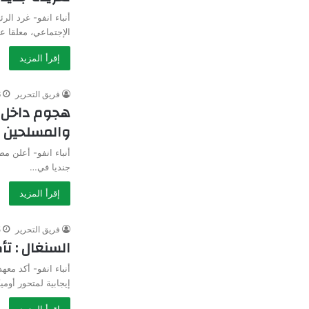
أنباء انفو- غرد ال
الإجتماعي، معلقا 
إقرأ المزيد
فريق التحرير
6 
هجوم داخل ا
والمسلحين
جنديا في…
إقرأ المزيد
فريق التحرير
5 
السنغال : تأ
أنباء انفو- أكد مع
إيجابية لمتحور أوميكر
إقرأ المزيد