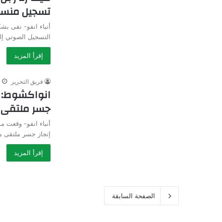
تسجيل منسوب
أنباء انفو- نفى بش
التسجيل الصوتي إلي
إقرأ المزيد
فريق التحرير
3 
انواكشوط: ا
جسر ملتقى 
أنباء انفو- وقعت 
إنجاز جسر ملتقى مد
إقرأ المزيد
الصفحة السابقة