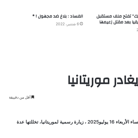
يك” تفتح ملف مستقبل
الفساد : بلاغ ضد مجهول ! *
قيا بعد مقتل زعيمها
6 شتنبر، 2022