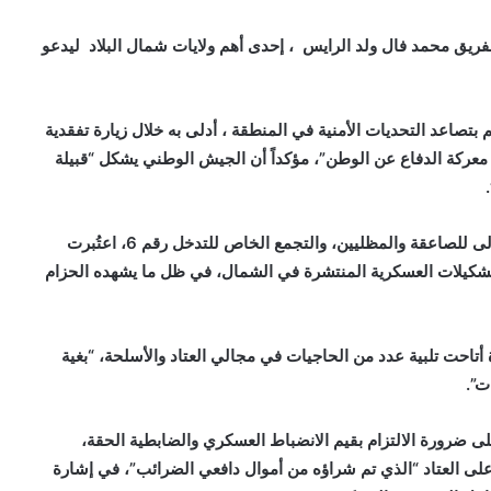
، الفريق محمد فال ولد الرايس ، إحدى أهم ولايات شمال البلاد ليدعو
تصاعد التحديات الأمنية في المنطقة ، أدلى به خلال زيارة تفقدية
 معركة الدفاع عن الوطن”، مؤكداً أن الجيش الوطني يشكل “قبيلة
الزيارة، التي شملت المنطقة العسكرية الثالثة، والكتيبة الأولى للصاعقة والمظليين، والتجمع الخاص للتدخل رقم 6، اعتُبرت
 للتشكيلات العسكرية المنتشرة في الشمال، في ظل ما يشهده الحزام
تاحت تلبية عدد من الحاجيات في مجالي العتاد والأسلحة، “بغية
ت”.
ى ضرورة الالتزام بقيم الانضباط العسكري والضابطية الحقة،
 على العتاد “الذي تم شراؤه من أموال دافعي الضرائب”، في إشارة