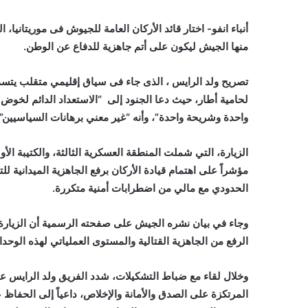
أنباء انفو- اختار قائد الأركان العامة للجيوش فى موريتانيا
منها الجيش ليكون على أتم جاهزية للدفاع عن الوطن.
تصريح ولد الرايس ، الذى جاء فى سياق إقليمي متقلب يتسم ب
لحامية أطار، حيث دعا الجنود إلى “الاستعداد الدائم لخوض
واحدة وشريحة واحدة”، وأنه “غير معني برهانات السياسيين”.
مؤشراً على اهتمام قيادة الأركان برفع الجاهزية الميدانية
الحدودي مع مالي من اضطرابات أمنية متكررة.
وجاء في بيان نشره الجيش على صفحته الرسمية أن الزيارة أ
الرفع من الجاهزية القتالية والمستوى العملياتي لهذه الوحدا
وخلال لقاء مع ضباط التشكيلات، شدد الفريق ولد الرايس عل
المرتكزة على الصدق والأمانة والإخلاص، داعياً إلى الحفاظ