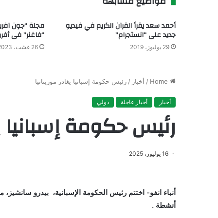
مواضيع مشابهة
أحمد سعد يقرأ القرآن الكريم في فيديو
مجلة “جون آفر
جديد على “انستجرام”
“فاغنر” فى أفري
29 يوليوز، 2019
26 غشت، 2023