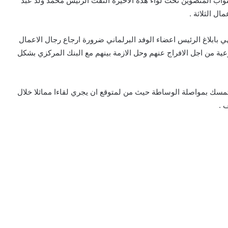
نواب المنضوين تحت لواء هذه الاخيرة التقت الرئيس محمد ولد عبد
ل الثلاثة .
ي بابلاغ الرئيس اعضاء الوفد البرلماني ضرورة ارجاع رجال الاعمال
ر شرعية من اجل الافراج عنهم وحل الازمة بينهم مع البنك المركزي بشكل
ادر ان الوفد البرلماني المتألف من 17 نائبا متمسك بمواصلة الوساطة حيث من لمتوقع ان يجري لقاءا مماثلا خلال
 .