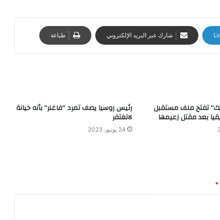
Li
شارك عبر البريد الإلكتروني
طباعة
يك” تفتح ملف مستقبل
رئيس روسيا يصف تمرد “فاغنر” بأنه خيانة
قيا بعد مقتل زعيمها
لاتغتفر
24 يونيو، 2023
*