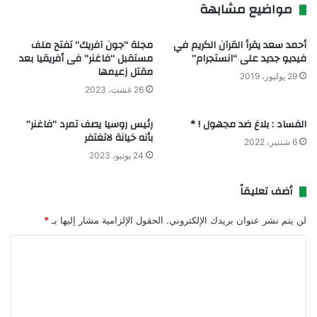
مواضيع مشابهة
أحمد سعد يقرأ القرآن الكريم في
مجلة “جون آفريك” تفتح ملف
فيديو جديد على “انستجرام”
مستقبل “فاغنر” فى أفريقيا بعد
مقتل زعيمها
29 يوليوز، 2019
26 غشت، 2023
الفساد : بلاغ ضد مجهول ! *
رئيس روسيا يصف تمرد “فاغنر”
بأنه خيانة لاتغتفر
6 شتنبر، 2022
24 يونيو، 2023
أضف تعليقاً
لن يتم نشر عنوان بريدك الإلكتروني.
الحقول الإلزامية مشار إليها بـ
*
ا
ل
ت
ع