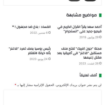
مواضيع مشابهة
أحمد سعد يقرأ القرآن الكريم في
الفساد : بلاغ ضد مجهول ! *
فيديو جديد على “انستجرام”
6 شتنبر، 2022
29 يوليوز، 2019
مجلة “جون آفريك” تفتح ملف
رئيس روسيا يصف تمرد “فاغنر”
مستقبل “فاغنر” فى أفريقيا بعد
بأنه خيانة لاتغتفر
مقتل زعيمها
24 يونيو، 2023
26 غشت، 2023
أضف تعليقاً
لن يتم نشر عنوان بريدك الإلكتروني.
الحقول الإلزامية مشار إليها بـ
*
ا
ل