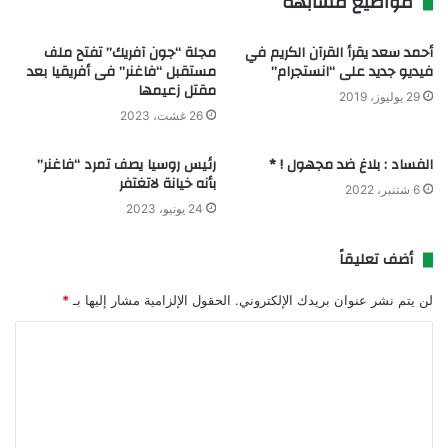
مواضيع مشابهة
أحمد سعد يقرأ القرآن الكريم في
مجلة “جون آفريك” تفتح ملف
فيديو جديد على “انستجرام”
مستقبل “فاغنر” فى أفريقيا بعد
مقتل زعيمها
29 يوليوز، 2019
26 غشت، 2023
الفساد : بلاغ ضد مجهول ! *
رئيس روسيا يصف تمرد “فاغنر”
بأنه خيانة لاتغتفر
6 شتنبر، 2022
24 يونيو، 2023
أضف تعليقاً
لن يتم نشر عنوان بريدك الإلكتروني.
الحقول الإلزامية مشار إليها بـ
*
ا
ل
ت
ع