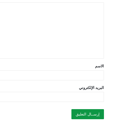
ا
ل
ت
ع
ل
ي
ق
الاسم
*
البريد الإلكتروني