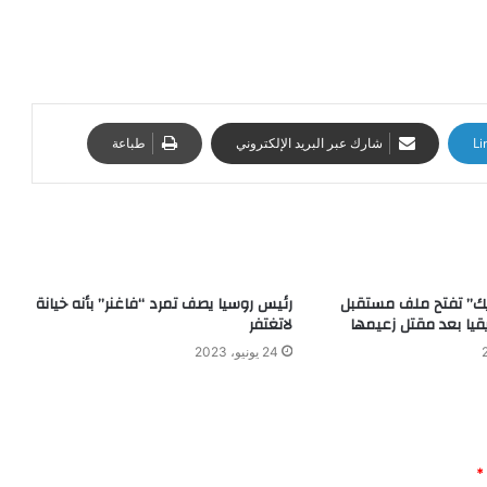
Li
شارك عبر البريد الإلكتروني
طباعة
يك” تفتح ملف مستقبل
رئيس روسيا يصف تمرد “فاغنر” بأنه خيانة
قيا بعد مقتل زعيمها
لاتغتفر
24 يونيو، 2023
*