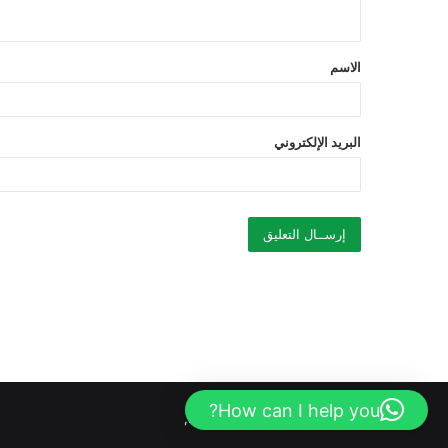
How can I help you?
© جميع الحقوق محفوظة 2026,