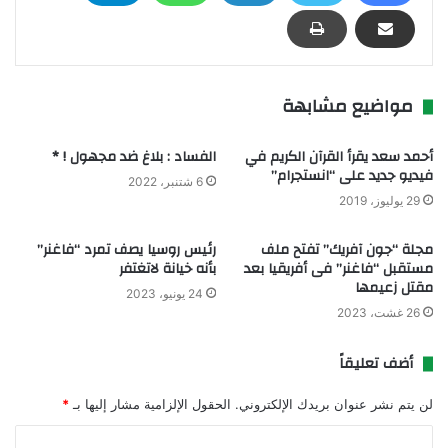
مواضيع مشابهة
أحمد سعد يقرأ القرآن الكريم في
الفساد : بلاغ ضد مجهول ! *
فيديو جديد على “انستجرام”
6 شتنبر، 2022
29 يوليوز، 2019
مجلة “جون آفريك” تفتح ملف
رئيس روسيا يصف تمرد “فاغنر”
مستقبل “فاغنر” فى أفريقيا بعد
بأنه خيانة لاتغتفر
مقتل زعيمها
24 يونيو، 2023
26 غشت، 2023
أضف تعليقاً
لن يتم نشر عنوان بريدك الإلكتروني.
الحقول الإلزامية مشار إليها بـ
*
ا