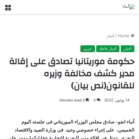
nu
Home
/
أخبار
أخبار
أخبار عاجلة
عربي
حكومة موريتانيا تصادق على إقالة
مدير كشف مخالفة وزيره
للقانون(نص بيان)
14 يوليوز، 2022
0
3 minutes read
أنباء انفو- صادق مجلس الوزراء الموريتاني فى جلسته اليوم
الخميس، على إ
جراء خصوصي وحيد فى
وزارة الصيد والاقتصاد
البحري
يتمثل فى إقالة
مدير البحرية التجارية عقابا-كما يبدو- على