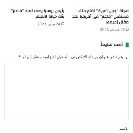
مجلة “جون آفريك” تفتح ملف
رئيس روسيا يصف تمرد “فاغنر”
مستقبل “فاغنر” فى أفريقيا بعد
بأنه خيانة لاتغتفر
مقتل زعيمها
24 يونيو، 2023
26 غشت، 2023
أضف تعليقاً
لن يتم نشر عنوان بريدك الإلكتروني.
الحقول الإلزامية مشار إليها بـ
*
ا
ل
ت
ع
ل
ي
ق
الاسم
*