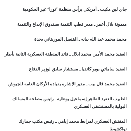
جاي لين مكيت ـ آمريكي يرأس منظمة “نورا” غير الحكومية
ميمونة بلال أعمر ـ مدير قطب التنمية بصندوق الإيداع والتنمية
محمد محمد عبد الله ببانه ـ القنصل الموريتاني بجدة
العقيد محمد الأمين محمد ابلال ـ قائد المنطقة العسكرية الثانية بأطار
العقيد ساماتي بوبو كانديا ـ مستشار سابق لوزير الدفاع
العقيد محمد فال بيب ـ مدير الإشارة بقيادة الأركان العامة للجيوش
الطبيب العقيد الطاهر إسماعيل بوظاية ـ رئيس مصلحة المسالك
البولية بالمستشفى العسكري
المفتش العسكري لمرابط محمد إياهي ـ رئيس مكتب جمارك
نواكشوط