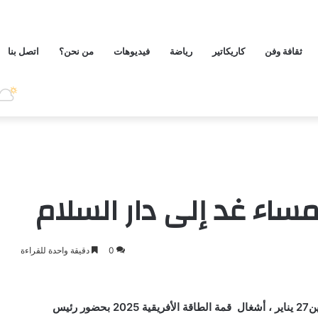
ثقافة وفن
كاريكاتير
رياضة
فيديوهات
من نحن؟
اتصل بنا
مساء غد إلى دار السلام
0
دقيقة واحدة للقراءة
أنباء انفو- تنطلق بعاصمة تنزانيا (دار السلام ) بعد غد الإثنين27 يناير ، أشغال قمة الطاقة الأفريقية 2025 بحضور رئيس