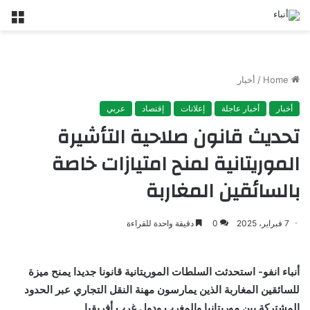
nu
Home
/
أخبار
أخبار
أخبار عاجلة
إعلانات
إقتصاد
عربي
تحديث قانون صلاحية التأشيرة
الموريتانية لمنح امتيازات خاصة
بالسائقين المغاربة
7 فبراير، 2025
0
دقيقة واحدة للقراءة
أنباء انفو- استحدثت السلطات الموريتانية قانونا جديدا يمنح ميزة
للسائقين المغاربة الذين يمارسون مهنة النقل التجاري عبر الحدود
المشتركة بين موريتانيا والمغرب ودول غرب أفريقيا .