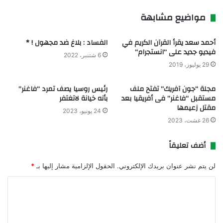
مواضيع مشابهة
أحمد سعد يقرأ القرآن الكريم في
الفساد : بلاغ ضد مجهول ! *
فيديو جديد على “انستجرام”
6 شتنبر، 2022
29 يوليوز، 2019
مجلة “جون آفريك” تفتح ملف
رئيس روسيا يصف تمرد “فاغنر”
مستقبل “فاغنر” فى أفريقيا بعد
بأنه خيانة لاتغتفر
مقتل زعيمها
24 يونيو، 2023
26 غشت، 2023
أضف تعليقاً
لن يتم نشر عنوان بريدك الإلكتروني.
الحقول الإلزامية مشار إليها بـ
*
ا
ل
ت