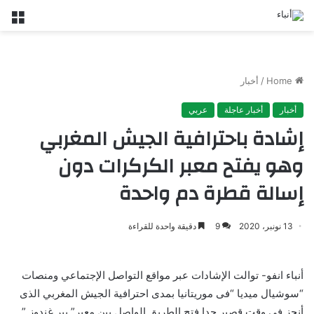
nu
Home
/
أخبار
أخبار
أخبار عاجلة
عربي
إشادة باحترافية الجيش المغربي
وهو يفتح معبر الكركرات دون
إسالة قطرة دم واحدة
13 نونبر، 2020
9
دقيقة واحدة للقراءة
أنباء انفو- توالت الإشادات عبر مواقع التواصل الإجتماعي ومنصات
“سوشيال ميديا “فى موريتانيا بمدى احترافية الجيش المغربي الذى
أنجز فى وقت قصير جدا فتح الطريق الواصل بين معبر” بير غندوز ”