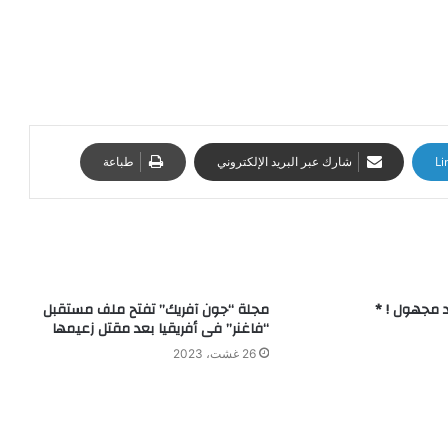
Li
شارك عبر البريد الإلكتروني
طباعة
د مجهول ! *
مجلة “جون آفريك” تفتح ملف مستقبل
“فاغنر” فى أفريقيا بعد مقتل زعيمها
26 غشت، 2023