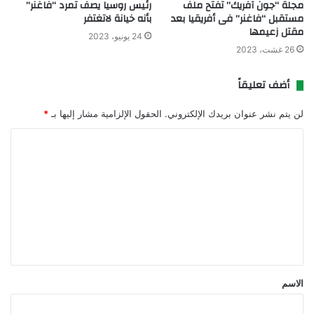
مجلة “جون آفريك” تفتح ملف
رئيس روسيا يصف تمرد “فاغنر”
مستقبل “فاغنر” فى أفريقيا بعد
بأنه خيانة لاتغتفر
مقتل زعيمها
24 يونيو، 2023
26 غشت، 2023
أضف تعليقاً
لن يتم نشر عنوان بريدك الإلكتروني.
الحقول الإلزامية مشار إليها بـ
*
ا
ل
ت
ع
ل
ي
ق
الاسم
*