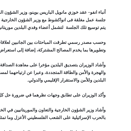
أنباء انفو- عقد خوزي مانويل الباريس بوينو، وزير الشؤون الخ
جلسة عمل مغلقة فى انواكشوط مع وزير الشؤون الخارجية وا
يتم توسيع تلك الجلسة لتشمل أعضاء وفدي البلدين موريتانيا 
وحسب مصدر رسمي تطرقت المباحثات بين الجانبين لعلاقات ال
وتطويرها بما يخدم المصالح المشتركة، إضافة إلى استعراض 
وأشاد الوزيران بتصديق البلدين مؤخرا على معاهدة الصداقة 
والهجرة والأمن والطاقة المتجددة، وعبرا عن ارتياحهما لمس
البلدين وللأمن والاستقرار الإقليمي والدولي.
وأكد الوزيران على تطابق وجهات نظرهما في ضرورة حل كل ال
وأشاد وزير الشؤون الخارجية والتعاون والموريتانيين في الخ
بالحرب الإسرائيلية على الشعب الفلسطيني الأعزل وما تمثله