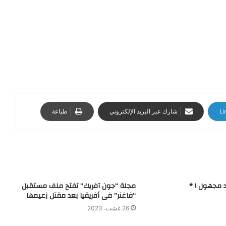
Li
شارك عبر البريد الإلكتروني
طباعة
د مجهول ! *
مجلة “جون آفريك” تفتح ملف مستقبل
“فاغنر” فى أفريقيا بعد مقتل زعيمها
26 غشت، 2023