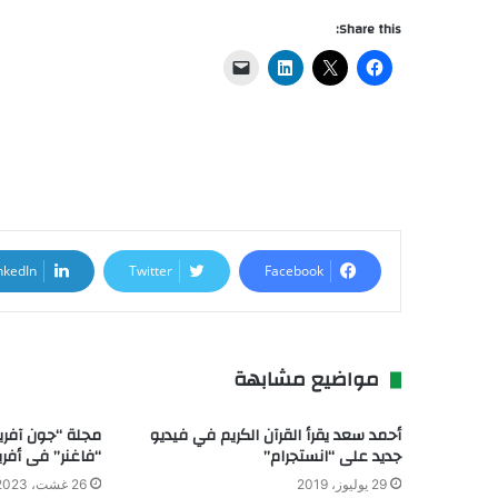
Share this:
nkedIn
Twitter
Facebook
مواضيع مشابهة
أحمد سعد يقرأ القرآن الكريم في فيديو
مجلة “جون آفر
جديد على “انستجرام”
“فاغنر” فى أفري
29 يوليوز، 2019
26 غشت، 2023