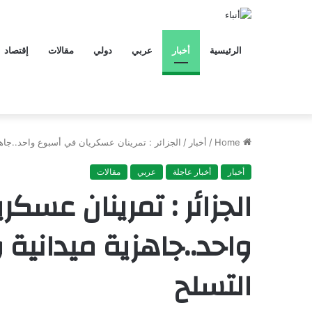
الرئيسية
أخبار
عربي
دولي
مقالات
إقتصاد
Home
/
أخبار
/
الجزائر : تمرينان عسكريان في أسبوع واحد..جاهز
أخبار
أخبار عاجلة
عربي
مقالات
الجزائر : تمرينان عسك
واحد..جاهزية ميدانية 
التسلح